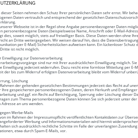
HUTZERKLÄRUNG
 dieser Seiten nehmen den Schutz Ihrer persönlichen Daten sehr ernst. Wir beha
genen Daten vertraulich und entsprechend der gesetzlichen Datenschutzvorschr
rklärung. 
unserer Webseite ist in der Regel ohne Angabe personenbezogener Daten möglic
en personenbezogene Daten (beispielsweise Name, Anschrift oder E-Mail-Adress
gt dies, soweit möglich, stets auf freiwilliger Basis. Diese Daten werden ohne Ihr
cht an Dritte weitergegeben. Wir weisen darauf hin, dass die Datenübertragung i
nikation per E-Mail) Sicherheitslücken aufweisen kann. Ein lückenloser Schutz 
Dritte ist nicht möglich.
r Einwilligung zur Datenverarbeitung
rarbeitungsvorgänge sind nur mit Ihrer ausdrücklichen Einwilligung möglich. Sie
lte Einwilligung jederzeit widerrufen. Dazu reicht eine formlose Mitteilung per E-M
it der bis zum Widerruf erfolgten Datenverarbeitung bleibt vom Widerruf unberü
errung, Löschung
 Rahmen der geltenden gesetzlichen Bestimmungen jederzeit das Recht auf unent
r Ihre gespeicherten personenbezogenen Daten, deren Herkunft und Empfänger
rbeitung und ggf. ein Recht auf Berichtigung, Sperrung oder Löschung dieser Da
Fragen zum Thema personenbezogene Daten können Sie sich jederzeit unter der
 Adresse an uns wenden.
 gegen Werbe-Mails
von im Rahmen der Impressumspflicht veröffentlichten Kontaktdaten zur Überse
 angeforderter Werbung und Informationsmaterialien wird hiermit widersprochen.
halten sich ausdrücklich rechtliche Schritte im Falle der unverlangten Zusendung
tionen, etwa durch Spam-E-Mails, vor.