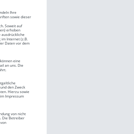
ndeln Ihre 
iften sowie dieser 
h. Soweit auf 
en) erhoben 
e ausdrückliche 
m Internet (z.B. 
der Daten vor dem 
 können eine 
ail an uns. Die 
hrt.
geltliche 
 und den Zweck 
ten. Hierzu sowie 
 im Impressum 
ndung von nicht 
 Die Betreiber 
 von 