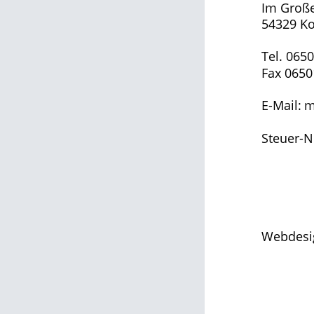
Im Große
54329 K
Tel. 065
Fax 0650
E-Mail: 
m
Steuer-N
Webdesig