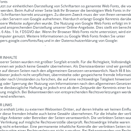
Fonts
utzt zur einheitlichen Darstellung von Schriftarten so genannte Web Fonts, die v
t werden. Beim Aufruf einer Seite lädt Ihr Browser die benötigten Web Fonts in i
 Schriftarten korrekt anzuzeigen. Zu diesem Zweck muss der von Ihnen verwend
u den Servern von Google aufnehmen. Hierdurch erlangt Google Kenntnis darüber
nsere Website aufgerufen wurde. Die Nutzung von Google Web Fonts erfolgt im In
 und ansprechenden Darstellung unserer Online-Angebote. Dies stellt ein berecht
. 6 Abs. 1 lit. f DSGVO dar. Wenn Ihr Browser Web Fonts nicht unterstützt, wird ei
mputer genutzt. Weitere Informationen zu Google Web Fonts finden Sie unter 
opers.google.com/fonts/faq und in der Datenschutzerklärung von Google: 
oogle.com/policies/privacy/
.
R INHALTE
serer Seiten wurden mit größter Sorgfalt erstellt. Für die Richtigkeit, Vollständigk
können wir jedoch keine Gewähr übernehmen. Als Diensteanbieter sind wir gemäß
e auf diesen Seiten nach den allgemeinen Gesetzen verantwortlich. Nach §§ 8 bis
bieter jedoch nicht verpflichtet, übermittelte oder gespeicherte fremde Informat
er nach Umständen zu forschen, die auf eine rechtswidrige Tätigkeit hinweisen
ng oder Sperrung der Nutzung von Informationen nach den allgemeinen Gesetzen
ne diesbezügliche Haftung ist jedoch erst ab dem Zeitpunkt der Kenntnis einer k
zung möglich. Bei Bekanntwerden von entsprechenden Rechtsverletzungen werde
hend entfernen.
R LINKS
 enthält Links zu externen Webseiten Dritter, auf deren Inhalte wir keinen Einfl
r diese fremden Inhalte auch keine Gewähr übernehmen. Für die Inhalte der verlin
eilige Anbieter oder Betreiber der Seiten verantwortlich. Die verlinkten Seiten w
 Verlinkung auf mögliche Rechtsverstöße überprüft. Rechtswidrige Inhalte waren
g nicht erkennbar. Eine permanente inhaltliche Kontrolle der verlinkten Seiten is
altspunkte einer Rechtsverletzung nicht zumutbar. Bei Bekanntwerden von Recht