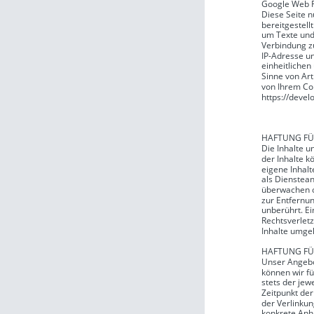
Google Web 
Diese Seite n
bereitgestell
um Texte und
Verbindung z
IP-Adresse u
einheitlichen
Sinne von Art
von Ihrem Co
https://devel
https://www.g
HAFTUNG FÜ
Die Inhalte un
der Inhalte 
eigene Inhalt
als Dienstean
überwachen od
zur Entfernu
unberührt. Ei
Rechtsverlet
Inhalte umge
HAFTUNG FÜ
Unser Angebot
können wir fü
stets der jew
Zeitpunkt der
der Verlinkun
konkrete Anh