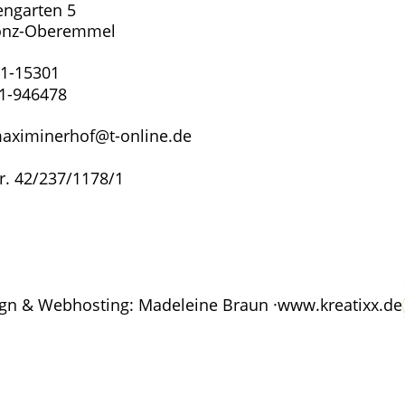
ngarten 5
onz-Oberemmel
01-15301
1-946478
aximinerhof@t-online.de
r. 42/237/1178/1
n & Webhosting: Madeleine Braun · 
www.kreatixx.de