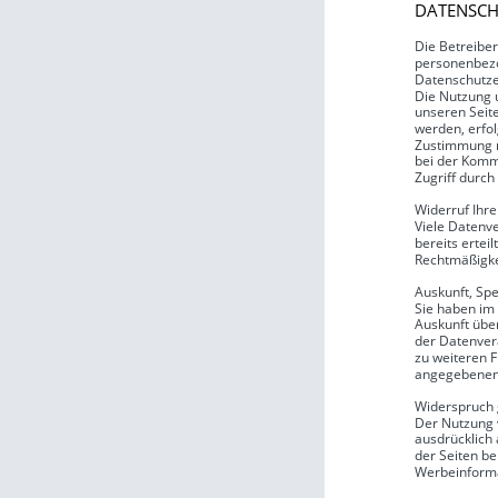
DATENSC
Die Betreiber
personenbezo
Datenschutze
Die Nutzung 
unseren Seit
werden, erfol
Zustimmung ni
bei der Kommu
Zugriff durch 
Widerruf Ihre
Viele Datenve
bereits ertei
Rechtmäßigke
Auskunft, Sp
Sie haben im
Auskunft übe
der Datenvera
zu weiteren 
angegebenen
Widerspruch
Der Nutzung 
ausdrücklich
der Seiten be
Werbeinforma