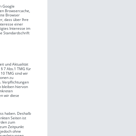
on Google 
hren Browsercache, 
ete Browser 
, dass über Ihre 
teresse einer 
igtes Interesse im 
ne Standardschrift 
eit und Aktualität 
 § 7 Abs.1 TMG für 
 10 TMG sind wir 
ionen zu 
. Verpflichtungen 
 bleiben hiervon 
onkreten 
n wir diese 
uss haben. Deshalb 
kten Seiten ist 
urden zum 
 zum Zeitpunkt 
t jedoch ohne 
sverletzungen 